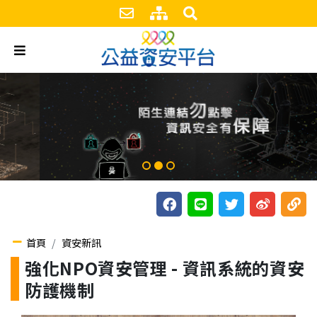
跳到主要內容區塊
聯絡我們
網站導覽
搜尋區塊
漢堡
臉書分享
line分享
推特分享
微博分享
複製
首頁
資安新訊
強化NPO資安管理 - 資訊系統的資安
防護機制