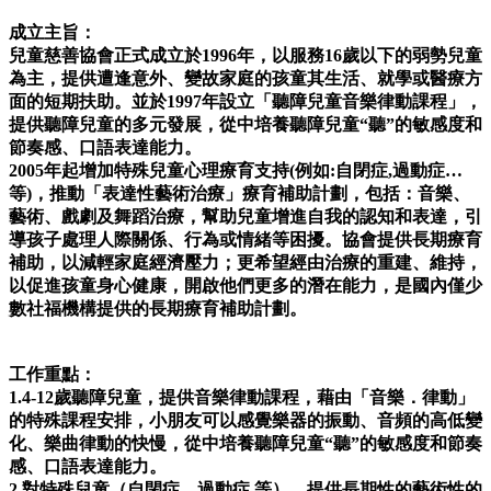
成立主旨：
兒童慈善協會正式成立於1996年，以服務16歲以下的弱勢兒童
為主，提供遭逢意外、變故家庭的孩童其生活、就學或醫療方
面的短期扶助。並於1997年設立「聽障兒童音樂律動課程」，
提供聽障兒童的多元發展，從中培養聽障兒童“聽”的敏感度和
節奏感、口語表達能力。
2005年起增加特殊兒童心理療育支持(例如:自閉症,過動症…
等)，推動「表達性藝術治療」療育補助計劃，包括：音樂、
藝術、戲劇及舞蹈治療，幫助兒童增進自我的認知和表達，引
導孩子處理人際關係、行為或情緒等困擾。協會提供長期療育
補助，以減輕家庭經濟壓力；更希望經由治療的重建、維持，
以促進孩童身心健康，開啟他們更多的潛在能力，是國內僅少
數社福機構提供的長期療育補助計劃。
工作重點：
1.4-12歲聽障兒童，提供音樂律動課程，藉由「音樂．律動」
的特殊課程安排，小朋友可以感覺樂器的振動、音頻的高低變
化、樂曲律動的快慢，從中培養聽障兒童“聽”的敏感度和節奏
感、口語表達能力。
2.對特殊兒童（自閉症、過動症.等），提供長期性的藝術性的