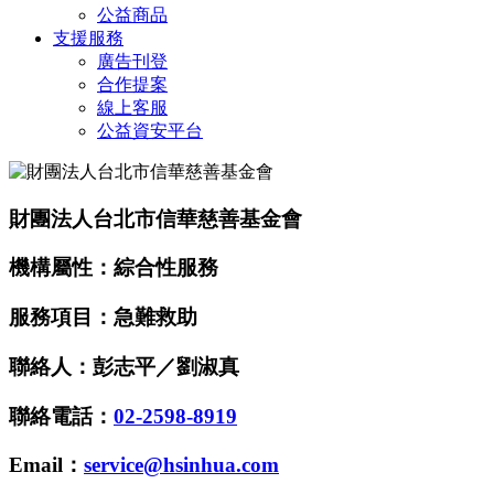
公益商品
支援服務
廣告刊登
合作提案
線上客服
公益資安平台
財團法人台北市信華慈善基金會
機構屬性：綜合性服務
服務項目：急難救助
聯絡人：彭志平／劉淑真
聯絡電話：
02-2598-8919
Email：
service@hsinhua.com