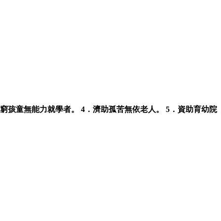
窮孩童無能力就學者。 4．濟助孤苦無依老人。 5．資助育幼院