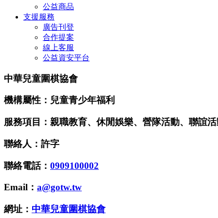
公益商品
支援服務
廣告刊登
合作提案
線上客服
公益資安平台
中華兒童圍棋協會
機構屬性：兒童青少年福利
服務項目：親職教育、休閒娛樂、營隊活動、聯誼活
聯絡人：許字
聯絡電話：
0909100002
Email：
a@gotw.tw
網址：
中華兒童圍棋協會